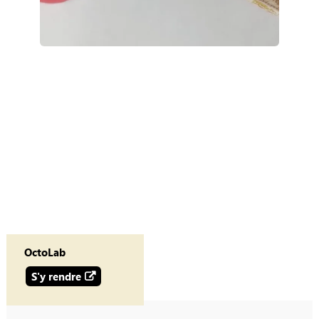
OctoLab
S'y rendre