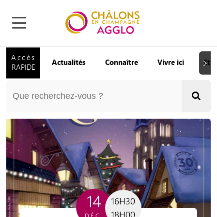
Accès
Actualités
Connaître
Vivre ici
Etu
Suiva
RAPIDE
14
16H30
18H00
DÉC.