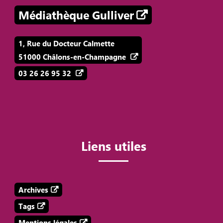
Médiathèque Gulliver
1, Rue du Docteur Calmette
51000 Châlons-en-Champagne
03 26 26 95 32
Liens utiles
Archives
Tags
Mentions légales