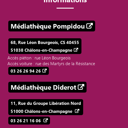
Médiathèque Pompidou
68, Rue Léon Bourgeois, CS 40455
51038 Châlons-en-Champagne
Accès piéton : rue Léon Bourgeois
Accès voiture : rue des Martyrs de la Résistance
03 26 26 94 26
Médiathèque Diderot
11, Rue du Groupe Libération Nord
51000 Châlons-en-Champagne
03 26 21 16 06