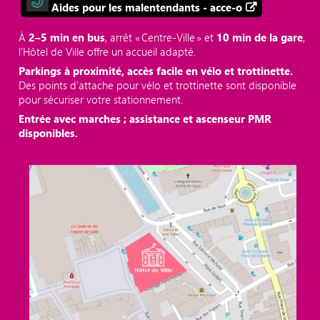
Aides pour les malentendants - acce-o
À
2–5 min en bus
, arrêt « Centre‑Ville » et
10 min de la gare
,
l’Hôtel de Ville offre un accueil adapté.
Parkings à proximité, accès facile en vélo et trottinette.
Des points d'attache pour vélo et trottinette sont disponible
pour sécuriser votre stationnement.
Entrée avec marches ; assistance et ascenseur PMR
disponibles.