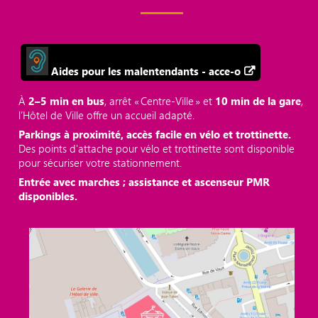
Aides pour les malentendants - acce-o
À
2–5 min en bus
, arrêt « Centre‑Ville » et
10 min de la gare
,
l’Hôtel de Ville offre un accueil adapté.
Parkings à proximité, accès facile en vélo et trottinette.
Des points d'attache pour vélo et trottinette sont disponible
pour sécuriser votre stationnement.
Entrée avec marches ; assistance et ascenseur PMR
disponibles.