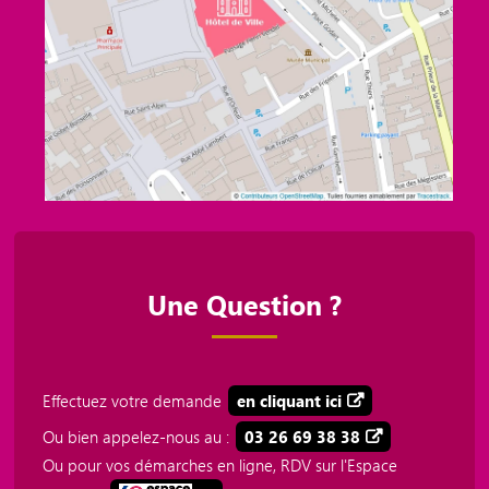
Une Question ?
Effectuez votre demande
en cliquant ici
Ou bien appelez-nous au :
03 26 69 38 38
Ou pour vos démarches en ligne, RDV sur l'Espace