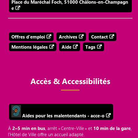
Place du Maréchal Foch, 51000 Châlons-en-Champagn
e
Offres d'emploi
Archives
Contact
Mentions légales
Aide
Tags
Accès & Accessibilités
Aides pour les malentendants - acce-o
À
2–5 min en bus
, arrêt « Centre‑Ville » et
10 min de la gare
,
l’Hôtel de Ville offre un accueil adapté.