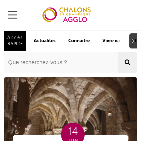
Accès
Actualités
Connaître
Vivre ici
Etu
Suiva
RAPIDE
14
JUIN