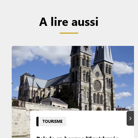
A lire aussi
Suiva
TOURISME