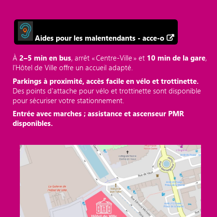
Aides pour les malentendants - acce-o
À
2–5 min en bus
, arrêt « Centre‑Ville » et
10 min de la gare
,
l’Hôtel de Ville offre un accueil adapté.
Parkings à proximité, accès facile en vélo et trottinette.
Des points d'attache pour vélo et trottinette sont disponible
pour sécuriser votre stationnement.
Entrée avec marches ; assistance et ascenseur PMR
disponibles.