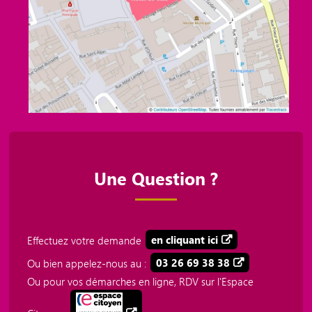
Une Question ?
Effectuez votre demande
en cliquant ici
Ou bien appelez-nous au :
03 26 69 38 38
Ou pour vos démarches en ligne, RDV sur l'Espace