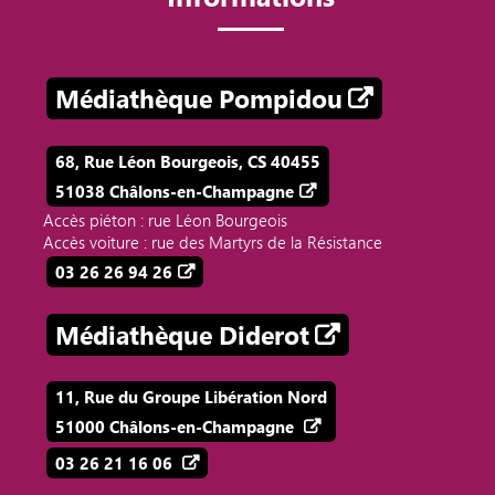
Médiathèque Pompidou
68, Rue Léon Bourgeois, CS 40455
51038 Châlons-en-Champagne
Accès piéton : rue Léon Bourgeois
Accès voiture : rue des Martyrs de la Résistance
03 26 26 94 26
Médiathèque Diderot
11, Rue du Groupe Libération Nord
51000 Châlons-en-Champagne
03 26 21 16 06