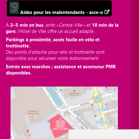
Aides pour les malentendants - acce-o
À
2–5 min en bus
, arrêt « Centre‑Ville » et
10 min de la
gare
, l’Hôtel de Ville offre un accueil adapté.
Parkings à proximité, accès facile en vélo et
trottinette.
Des points d'attache pour vélo et trottinette sont
disponible pour sécuriser votre stationnement.
Entrée avec marches ; assistance et ascenseur PMR
disponibles.