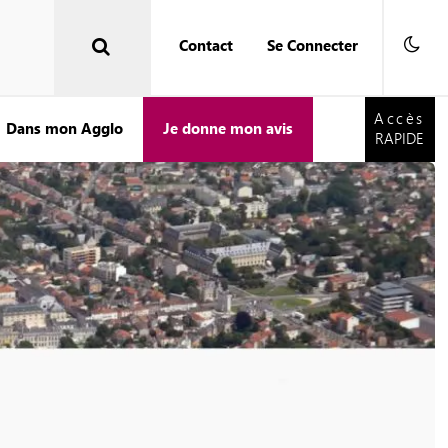
Contact
Se Connecter
Accès
RAPIDE
Accès
Dans mon Agglo
Je donne mon avis
RAPIDE